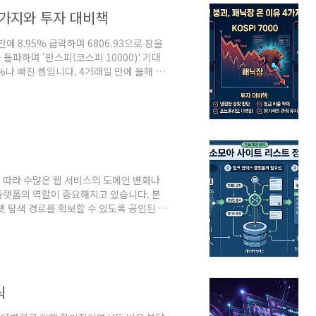
 수 있..
 4가지와 투자 대비책
에 8.95% 급락하며 6806.93으로 장을
 돌파하며 '만스피(코스피 10000)' 기대
%나 빠진 셈입니다. 4거래일 만에 올해 7
.오늘은 이번 코스피 붕괴의 원인을 4가
 개인 투자자가 취할 수 있는 대비책을 이야
 ADR 상장 후 '재료 소멸'SK하이닉스가
 13% 넘게 오르는 흥행을 기록했습니다.
 따라 수많은 웹 서비스의 도메인 변화나
플랫폼의 역할이 중요해지고 있습니다. 본
넷 탐색 경로를 확보할 수 있도록 공인된 북
사이트 리스트 정리 정보를 객관적으로 안
능 추천 대상 주소모아 (Juso..
릭