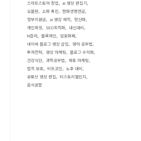
스마트스토어 창업
ai 영상 편집기
오블완
소화 촉진
한화생명연금
정부지원금
ai 영상 제작
항산화
개인회생
SEO최적화
내신대비
N잡러
블록체인
암호화폐
네이버 블로그 영상 삽입
영어 공부법
투자전략
영상 마케팅
블로그 수익화
건강식단
과학공부법
제휴 마케팅
법적 보호
비트코인
노후 대비
유튜브 영상 편집
티스토리챌린지
음식궁합