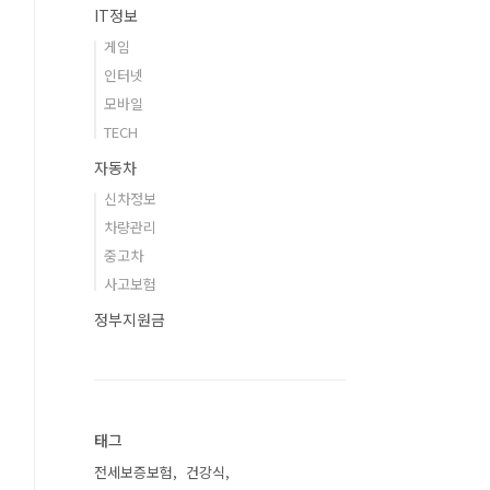
IT정보
게임
인터넷
모바일
TECH
자동차
신차정보
차량관리
중고차
사고보험
정부지원금
태그
전세보증보험
건강식