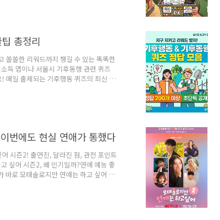
 있다면 이 글을 꼭 공유해 두고 대리 구
 종류 및 가격표 (Ctrl + F로 검색!)방문자
록 최신 가격을 카테고리별로 묶어 정리했
꿀팁 총정리
고 쏠쏠한 리워드까지 챙길 수 있는 똑똑한
소득 앱이나 서울시 기후동행 관련 퀴즈
! 매일 출제되는 기후행동 퀴즈의 최신 정
 기회를 놓치지 않도록, 아래 표를 보며 빠
상 및 추천 정답 표기후행동 퀴즈는 주로 일
등에 관한 기본 상식 위주로 출제됩니다. 컨트
 정답을 찾으실 수 있습니다!번호퀴즈 핵심
 이번에도 현실 연애가 통했다
 시즌2! 출연진, 달라진 점, 관전 포인트
 싶어 시즌2, 왜 인기일까?연애 예능 좋
가 바로 모태솔로지만 연애는 하고 싶어 시
을 받았습니다.이번 시즌은 더 과감해졌습
 첫 방송부터 많은 관심을 받고 있습니다.
어 시즌2공개2026년 7월플랫폼넷플릭
진 출연진이번에는 자신의 마음을 숨기지