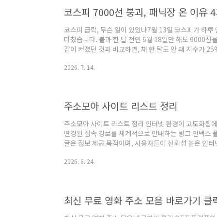
않습니다.좋아하는 사람에게 먼저 다가가는 모습도 자주 볼
코스피 7000선 붕괴, 패닉장 온 이유
코스피 급락, 무슨 일이 있었나7월 13일 코스피가 하루 만
마쳤습니다. 불과 한 달 전인 6월 18일만 해도 9000선을
감이 커졌던 것과 비교하면, 채 한 달도 안 돼 지수가 25
번째 서킷브레이커가 발동될 정도로 매도세가 거셌습니다
2026. 7. 14.
지로 정리하고, 개인적인 생각과 함께 지금 같은 장에서
기해보겠습니다.코스피 무너진 이유 4가지1. SK하이닉스
미국 나스닥에 ADR 형태로 상장하며 첫날 공모가 대비
하지만 이 호재..
주소모아 사이트 리스트 정리
주소모아 사이트 리스트 정리 인터넷 환경이 고도화됨에
변경된 접속 경로를 체계적으로 안내하는 링크 인덱스 
글은 정보 제공 목적이며, 사용자들이 신뢰성 높은 인터
마크 시스템과 데이터베이스 플랫폼을 분석한 주소모아 
2026. 6. 24.
내합니다. 한눈에 보는 대표 링크 플랫폼 요약 이름 주요 기
최신 무료 영화 주소 모음 바로가기 클