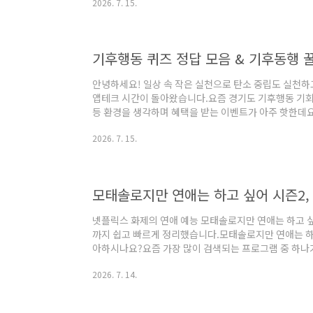
2026. 7. 15.
가독성 있게 정리해 드립니다. 주변에 휴가 나오는 군인이
매를 부탁해 보세요!📊 2026-2027 최신 PX 인기 화장품
분들이 원하시는 화장품을 빠르게 검색해 보실 수 있도
습니다. (P..
기후행동 퀴즈 정답 모음 & 기후동행 
안녕하세요! 일상 속 작은 실천으로 탄소 중립도 실천하
앱테크 시간이 돌아왔습니다.요즘 경기도 기후행동 기회
등 환경을 생각하며 혜택을 받는 이벤트가 아주 핫한데요
답들을 빠르게 모아왔습니다. 정답이 헷갈려 포인트 적립
2026. 7. 15.
르게 정답을 입력해 보세요!📌 기후행동 퀴즈 분야별 예
상 속 탄소 줄이기 실천 요령, 자원 순환, 에너지 절약 
롤+F(찾기)를 눌러 퀴즈 키워드를 입력하면 더 빠르게
키워드 (질문 유형)추천 정답번호퀴즈..
모태솔로지만 연애는 하고 싶어 시즌2,
넷플릭스 화제의 연애 예능 모태솔로지만 연애는 하고 싶어
까지 쉽고 빠르게 정리했습니다.모태솔로지만 연애는 하고
아하시나요?요즘 가장 많이 검색되는 프로그램 중 하나
즌2입니다.시즌1은 풋풋하고 솔직한 모습으로 큰 사랑
2026. 7. 14.
니다.출연자들의 감정 표현도 훨씬 적극적입니다.그래서
기본 정보항목내용프로그램모태솔로지만 연애는 하고 싶
스장르연애 리얼리티시즌2에서 달라진 점💕 더 솔직해