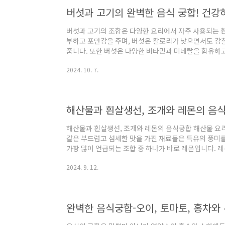
쁜 음식궁합, 그리고 절대 피해야 할 음식..
버섯과 고기의 조합은 다양한 요리에서 자주 사용되는 
부하고 포만감을 주며, 버섯은 칼로리가 낮으면서도 감
줍니다. 또한 버섯은 다양한 비타민과 미네랄을 함유하고
양을 제공합니다. 이번 글에서는 버섯과 고기의 영양적 
2024. 10. 7.
즐길 수 있는 다양한 요리법을 소개하겠습니다.버섯과 
하면 건강에 좋은 이유는 매우 다양합니다. 먼저, 고기
하여 근육 회복과 에너지 보충에 도움을 줍니다. 반면 버
산화제를 포함하고 있어 면역력 강화와 세포 보호에 큰..
해산물과 흰살생선, 조개와 레몬의 음
해산물과 흰살생선, 조개와 레몬의 음식궁합 해산물 요
같은 부드럽고 섬세한 맛을 가진 재료들은 특유의 풍미를
가장 많이 언급되는 조합 중 하나가 바로 레몬입니다. 
산물의 감칠맛을 돋보이게 하며, 잡내를 잡아주고 소화
2024. 9. 12.
선, 조개와 레몬이 함께하는 음식궁합이 왜 좋은지, 그
어떤 이점이 있는지 살펴보겠습니다.레몬은 단순한 감미
에 널리 사용됩니다. 특히 흰살생선과 조개류는 지방 함
미가 강해 서로의 맛을 보완하고 강화하는 특성이 ..
완벽한 음식궁합-오이, 토마토, 홍차와