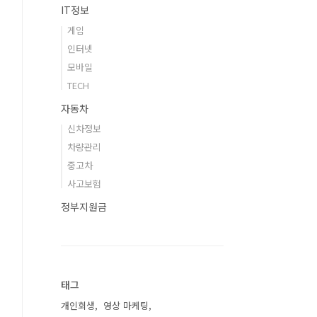
IT정보
게임
인터넷
모바일
TECH
자동차
신차정보
차량관리
중고차
사고보험
정부지원금
태그
개인회생
영상 마케팅