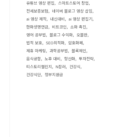
유튜브 영상 편집
스마트스토어 창업
전세보증보험
네이버 블로그 영상 삽입
ai 영상 제작
내신대비
ai 영상 편집기
한화생명연금
비트코인
소화 촉진
영어 공부법
블로그 수익화
오블완
법적 보호
SEO최적화
암호화폐
제휴 마케팅
과학공부법
블록체인
음식궁합
노후 대비
항산화
투자전략
티스토리챌린지
N잡러
건강식
건강식단
정부지원금