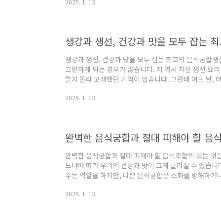
2025. 1. 13.
양 효과를 극대화시키지만, 반대로 소화에 방해를 주거
는 귤과 감을 함께 먹은 후 속이 더부룩했던 경험이 있어
었습니다. 실험적으로 먹어보기도 하고, 자료를 찾아보니
힌다는 것을 알게 되었습니다. 오늘은 이 ..
생강과 생선, 건강과 맛을 모두 잡는 
생강과 생선, 건강과 맛을 모두 잡는 최고의 음식궁합생
고민하게 되는 경우가 많습니다. 저 역시 처음 생선 요
할지 몰라 고생했던 기억이 있습니다. 그런데 어느 날,
내를 없애고 맛까지 살릴 수 있다는 비법을 알려주셨고,
2025. 1. 13.
경험했습니다. 생강의 알싸한 향이 생선의 비린내를 잡아
더 끌어올려 줬습니다.생강과 생선은 단순히 맛을 위한
을 돕는 천연 건강식품으로, 생선의 단백질과 오메가-3 
합은 건강과 맛 모두를 챙길 수 있는 ..
완벽한 음식궁합과 절대 피해야 할 음
완벽한 음식궁합과 절대 피해야 할 음식조합의 모든 것음
느냐에 따라 우리의 건강과 맛이 크게 달라질 수 있습니
주는 역할을 하지만, 나쁜 음식궁합은 소화를 방해하거나
는 음식궁합에 대해 깊이 고민하며 요리를 하다 보니, 
2025. 1. 13.
었는데요. 예를 들어, 돼지고기와 새우를 함께 먹었을 때
반대로 고등어와 무를 같이 먹었을 때 소화가 더 잘 되
들이 매일의 식사를 더 건강하게 만들고, 불필요한 소화