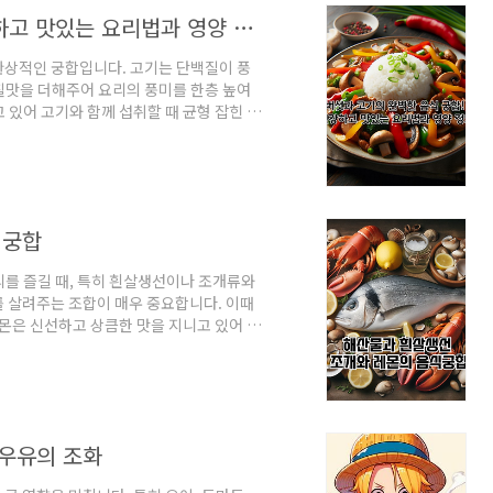
버섯과 고기의 완벽한 음식 궁합! 건강하고 맛있는 요리법과 영양 정보
환상적인 궁합입니다. 고기는 단백질이 풍
칠맛을 더해주어 요리의 풍미를 한층 높여
 있어 고기와 함께 섭취할 때 균형 잡힌 영
장점, 음식 궁합의 이점, 그리고 건강하게
고기의 영양 궁합버섯과 고기를 함께 섭취
는 필수 아미노산과 단백질을 풍부하게 제공
섯은 비타민 D, 셀레늄, 그리고 다양한 항
식궁합
리를 즐길 때, 특히 흰살생선이나 조개류와
 살려주는 조합이 매우 중요합니다. 이때
레몬은 신선하고 상큼한 맛을 지니고 있어 해
에도 도움을 줍니다. 이제 해산물과 흰살생
리고 이러한 조합이 맛뿐만 아니라 건강에도
료로서의 역할을 넘어 다양한 해산물 요리
량이 낮고 은은한 맛이 특징인데, 레몬은 산
 우유의 조화