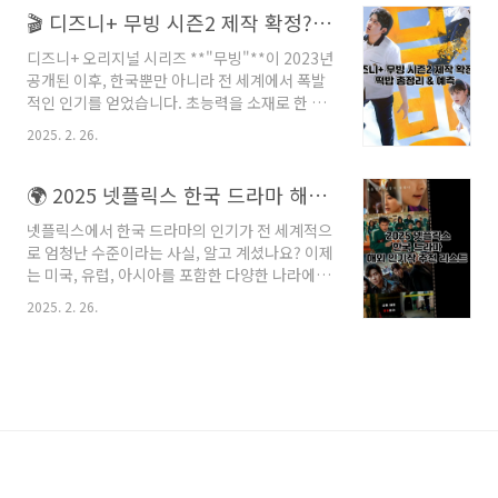
려해야 할 요소를 분석적으로 살펴봅니다.한눈에
🎬 디즈니+ 무빙 시즌2 제작 확정? 떡밥 총정리 & 예측
보기시나리오주요 변화영향 대상주한미군 철수
디즈니+ 오리지널 시리즈 **"무빙"**이 2023년
안보 공백, 방위비 증가국방·방산 산업경제 협력
공개된 이후, 한국뿐만 아니라 전 세계에서 폭발
약화무역 구조 재편수출 기업외교 균형 전략 전
적인 인기를 얻었습니다. 초능력을 소재로 한 독
환다자 외교 확대외교·통상 정책1. 한미동맹 붕
창적인 스토리, 화려한 액션, 감동적인 가족 드라
괴 시나리오: 주한미군 철수한미동맹 붕괴 시나
2025. 2. 26.
마 요소가 결합된 이 작품은 디즈니+의 역대 최고
리오가 현실화되어 주한미군이 철수할 경우, 단
흥행 K-드라마로 평가받았죠.그렇다면, 많은 팬
기적으로는 안보 불확실성이 확대될 수 있습니
들이 기다리는 **"무빙 시즌2"**는 과연 제작될
🌍 2025 넷플릭스 한국 드라마 해외 인기작 추천 리스트
다. 한국은 자체 방위력 강화에 더 많은 예산을 투
까요? 시즌1이 남긴 떡밥을 정리하고, 시즌2의
입해야 하며, 군 구조 개..
넷플릭스에서 한국 드라마의 인기가 전 세계적으
가능성을 예측해 보겠습니다. 시청자들의 궁금증
로 엄청난 수준이라는 사실, 알고 계셨나요? 이제
을 해결할 모든 정보를 한곳에 정리했으니, 끝까
는 미국, 유럽, 아시아를 포함한 다양한 나라에서
지 읽어보세요! 😊📌 무빙 시즌2 제작 확정? 현
한국 드라마가 큰 사랑을 받고 있습니다. 넷플릭
재 상황 정리현재 무빙시즌2 상황 정리제작 확정
2025. 2. 26.
스가 K-드라마에 대대적인 투자를 하면서, 탄탄
여부공식 발표 없음 (가능성 매우 높음)디즈니+
한 스토리와 훌륭한 연출을 갖춘 작품들이 쏟아
반응글로벌 흥행 성공, 후속 시즌 논의 중원작 웹
지고 있는데요.그렇다면 해외에서 실제로 가장
툰시즌2로 이어질 충분한 스토리 존..
인기가 많았던 넷플릭스 한국 드라마는 무엇일까
요? 2025년 현재까지 넷플릭스에서 해외 시청자
들에게 뜨거운 반응을 얻은 한국 드라마를 소개
해 드리겠습니다.이 글에서는 넷플릭스 글로벌
차트 상위권을 기록한 인기작들을 중심으로, 각
드라마의 줄거리, 출연진, 해외 반응, 시청 포인트