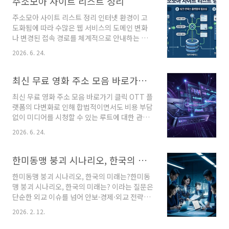
주소모아 사이트 리스트 정리
큰 사랑을 받았습니다.이번 시즌은 더 과감해졌
주소모아 사이트 리스트 정리 인터넷 환경이 고
습니다.출연자들의 감정 표현도 훨씬 적극적입니
도화됨에 따라 수많은 웹 서비스의 도메인 변화
다.그래서 첫 방송부터 많은 관심을 받고 있습니
나 변경된 접속 경로를 체계적으로 안내하는 링
다.기본 정보항목내용프로그램모태솔로지만 연
크 인덱스 플랫폼의 역할이 중요해지고 있습니
애는 하고 싶어 시즌2공개2026년 7월플랫폼넷
2026. 6. 24.
다. 본 글은 정보 제공 목적이며, 사용자들이 신뢰
플릭스장르연애 리얼리티시즌2에서 달라진 점
성 높은 인터넷 탐색 경로를 확보할 수 있도록 공
💕 더 솔직해진 출연진이번에는 자신의 마음을
인된 북마크 시스템과 데이터베이스 플랫폼을 분
최신 무료 영화 주소 모음 바로가기 클릭
숨기지 않습니다.좋아하는 사람에게 먼저 다가가
석한 주소모아 사이트 리스트 정리 정보를 객관
는 모습도 자주 볼 수 있..
최신 무료 영화 주소 모음 바로가기 클릭 OTT 플
적으로 안내합니다. 한눈에 보는 대표 링크 플랫
랫폼의 다변화로 인해 합법적이면서도 비용 부담
폼 요약 이름 주요 기능 추천 대상 주소모아
없이 미디어를 시청할 수 있는 루트에 대한 관심
(Juso..
이 높아지고 있습니다. 본 글은 정보 제공 목적이
2026. 6. 24.
며 합법적인 가이드라인 안에서 안전하게 미디어
를 즐길 수 있는 스트리밍 플랫폼과 아카이브 정
보를 객관적으로 정리하여 안내해 드립니다. 안
한미동맹 붕괴 시나리오, 한국의 미래는?
전한 인터넷 환경에서 유용한 미디어 서비스를
한미동맹 붕괴 시나리오, 한국의 미래는?한미동
탐색하는 데 도움이 되기를 바랍니다. 한눈에 보
맹 붕괴 시나리오, 한국의 미래는? 이라는 질문은
는 미디어 플랫폼 요약 이름 주요 기능 추천 대상
단순한 외교 이슈를 넘어 안보·경제·외교 전략
..
전반을 포함하는 복합적인 주제입니다. 본 글은
2026. 2. 12.
정보 제공을 목적으로 작성되었습니다. 다양한
가능성을 정리하고, 각각의 상황에서 한국이 고