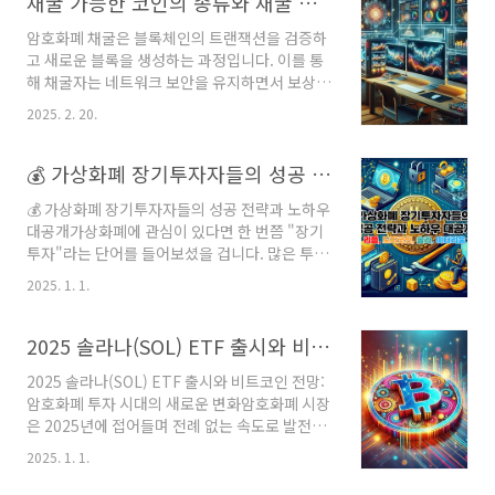
채굴 가능한 코인의 종류와 채굴 방법 완벽 정리
채굴하며, 최근에는 다양한 알트코인도 채굴할
암호화폐 채굴은 블록체인의 트랜잭션을 검증하
수 있습니다. 하지만 채굴의 난이도가 증가하면
고 새로운 블록을 생성하는 과정입니다. 이를 통
서 개인이 수익을 내기 위해서는 보다 효율적인
해 채굴자는 네트워크 보안을 유지하면서 보상을
장비와 설정이 필수적입니다.이 글에서는 코인
받을 수 있습니다. 채굴할 수 있는 코인은 다양하
채굴을 위해 필요한 필수 장비와 프로그램을 자
2025. 2. 20.
며, 각 코인은 고유한 채굴 방식과 알고리즘을 사
세히 살펴보고, 최적의 성능을 끌어낼 수 있도록
용합니다. 이 글에서는 대표적인 채굴 가능한 코
설정하는 방법을 안내하겠습니다. 또한 전력 소
인의 종류와 각 채굴 방법을 자세히 알아보겠습
💰 가상화폐 장기투자자들의 성공 전략과 노하우 대공개
비를 최소화하고 수익을 극대화할 수 있는 방법
니다.암호화폐 채굴은 크게 PoW(작업 증명,
도 소개하겠습니다. 채굴을..
💰 가상화폐 장기투자자들의 성공 전략과 노하우
Proof of Work) 기반의 채굴과 PoS(지분 증명,
대공개가상화폐에 관심이 있다면 한 번쯤 "장기
Proof of Stake) 기반의 스테이킹으로 나뉩니
투자"라는 단어를 들어보셨을 겁니다. 많은 투자
다. 그러나 일반적으로 ‘채굴’이라고 하면 PoW
자들이 단기적인 시세 차익보다는 꾸준히 가치를
방식의 코인을 말하며, 이 방식은 채굴자가 연산
2025. 1. 1.
쌓아가는 장기투자에 관심을 기울이고 있습니다.
작업을 수행하여 보상을 받는 구조입니다. PoW
그렇다면 가상화폐 장기투자는 어떤 전략과 노하
기반의 채굴은 컴퓨터 성능이 중요하며, 일반
우로 접근해야 할까요? 이 글에서는 실질적인 경
2025 솔라나(SOL) ETF 출시와 비트코인 전망: 암호화폐 투자 시대의 새로운 변화
CPU 채굴부터 GPU, ASIC(전..
험담을 바탕으로 독자분들에게 유용한 정보를 제
2025 솔라나(SOL) ETF 출시와 비트코인 전망:
공합니다.🚀 장기투자자들이 꼭 알아야 할 가상
암호화폐 투자 시대의 새로운 변화암호화폐 시장
화폐 투자 기본 원칙1️⃣ "시간"이 자산이다가상
은 2025년에 접어들며 전례 없는 속도로 발전하
화폐의 가장 큰 특징은 변동성입니다. 가격이 급
고 있습니다. 비트코인을 필두로 다양한 암호화
격히 오르내리는 상황 속에서도 장기투자자들은
2025. 1. 1.
폐가 제도권 내에 자리 잡으며, 알트코인 시장 역
"시간"이 최고의 자산임을 믿습니다. 과거 비트
시 활발히 성장하고 있습니다. 그중 솔라나(SOL)