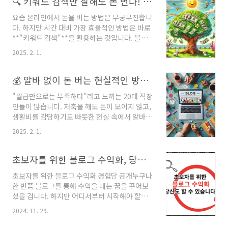
🔍 키워드 검색만 잘해도 돈 번다! 하루 1시간 투자법 💰
리는 것이 가능합니다.많은 사람들이 "시간이 부
요즘 온라인에서 돈을 버는 방법은 무궁무진합니
족하다"고 말하지만, 실상 하루를 자세히 들여다
다. 하지만 시간 대비 가장 효율적인 방법은 바로
보면 낭비되는 시간이 생각보다 많습니다. 출퇴
**"키워드 검색"**을 활용하는 것입니다. 블로
근 시간, 점심시간, TV를 보거나 SNS를 스크롤
그, 유튜브, 쇼핑몰, 전자책, 제휴 마케팅 등 다양
하는 시간 등을 조금만 활용해도 놀라운 변화를
2025. 2. 1.
한 수익 모델이 존재하는데, 핵심은 돈이 되는 키
만들 수 있습니다. 실제로 저도 퇴근 후 남는 시간
워드를 찾아 사람들이 원하는 콘텐츠를 제공하는
에 온라인 부업을 시작했고, 1년 만에 본업 이상
것입니다.만약 하루 단 1시간만 투자해서 검색 트
💰 알바 없이 돈 버는 현실적인 방법! 20대 직장인 필독 🚀
의 수익을 만들어냈습니다.✔️ 자투리 시간을 활..
렌드를 파악하고, 수익성 있는 키워드를 찾아 글
"월급만으로는 부족하다"라고 느끼는 20대 직장
을 작성하거나, 제품을 홍보하면 어떨까요? 이것
인들이 많습니다. 저축을 해도 돈이 모이지 않고,
만 제대로 익혀도 한 달에 수십만 원에서 수백만
생활비를 감당하기도 빠듯한 현실 속에서 알바
원까지 수익을 올릴 수 있습니다. 이 글에서는 키
없이도 돈을 벌 수 있는 방법이 있다면 얼마나 좋
워드 검색으로 돈 버는 현실적인 방법과 구체적
2025. 2. 1.
을까요? 하지만 현실적으로 직장을 다니면서 부
인 실행 전략을 정리했습니다. 초보자도 쉽게 따
업을 병행하기란 쉽지 않기 때문에 시간 대비 효
라 할 수 있도록 실전 팁과 추천 도구까지 제공하
율적인 방법을 찾는 것이 중요합니다.이 글에서
초보자를 위한 블로그 수익화, 당신도 할 수 있습니다!
니 끝까지 읽어보세요!🔑 키워드 검색으로 돈..
는 20대 직장인이 실천할 수 있는 현실적인 부수
초보자를 위한 블로그 수익화 경험담 공개누구나
입 창출 방법을 알려드립니다. 온라인을 활용한
한 번쯤 블로그를 통해 수익을 내는 꿈을 꾸어보
방법부터 자동으로 수익이 발생하는 수동적 소득
셨을 겁니다. 하지만 어디서부터 시작해야 할지
(passive income)까지, 실제로 효과를 본 방법
막막하고, 경험이 없는 초보자라면 더욱 어려움
들만 선별했습니다. 또한, 수익을 극대화하는 꿀
2024. 11. 29.
을 느낄 수 있습니다. 저 역시 처음에는 막연한 호
팁과 추천 사이트까지 정리했으니, 끝까지 읽어
기심으로 시작했지만, 시행착오를 거치며 블로그