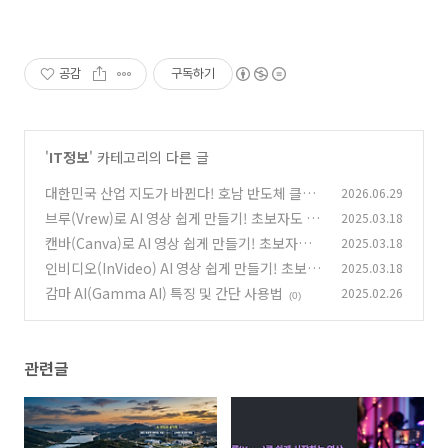
공감
구독하기
'
IT정보
' 카테고리의 다른 글
대한민국 산업 지도가 바뀐다! 호남 반도체 클러
2026.06.29
스터 800조 투자 공식화 총정리
브루(Vrew)로 AI 영상 쉽게 만들기! 초보자도 가
2025.03.18
(0)
능한 기본 사용법
캔바(Canva)로 AI 영상 쉽게 만들기! 초보자도
2025.03.18
(0)
가능한 기본 사용법
인비디오(InVideo) AI 영상 쉽게 만들기! 초보자
2025.03.18
(0)
도 가능한 기본 사용법
감마 AI(Gamma AI) 특징 및 간단 사용법
2025.02.26
(0)
(0)
관련글