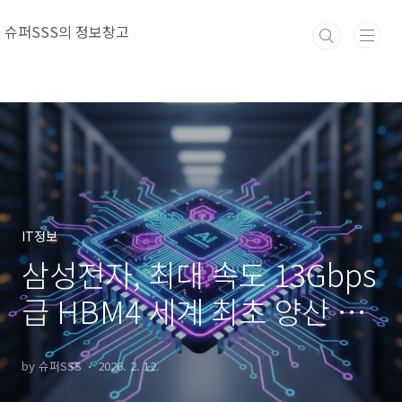
본문 바로가기
슈퍼SSS의 정보창고
IT정보
삼성전자, 최대 속도 13Gbps
급 HBM4 세계 최초 양산 출
하
by 슈퍼SSS
2026. 2. 12.