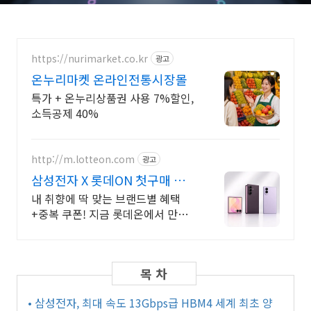
https://nurimarket.co.kr
광고
온누리마켓 온라인전통시장몰
특가 + 온누리상품권 사용 7%할인,
소득공제 40%
http://m.lotteon.com
광고
삼성전자 X 롯데ON 첫구매 최
대 5천원 혜택!
내 취향에 딱 맞는 브랜드별 혜택
+중복 쿠폰! 지금 롯데온에서 만나
보세요!
• 삼성전자, 최대 속도 13Gbps급 HBM4 세계 최초 양