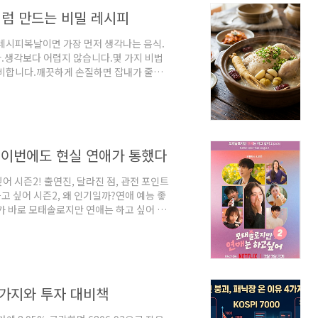
..
처럼 만드는 비밀 레시피
 레시피복날이면 가장 먼저 생각나는 음식.
.생각보다 어렵지 않습니다.몇 가지 비법
준비합니다.깨끗하게 손질하면 잡내가 줄어
료가 맛을 결정합니다찹쌀은 미리 불려주세
면 풍미가 살아납니다.취향에 따라 밤을 넣
 넣어보세요.통후추를 조금 넣으면 잡내가
.1시간 정도 푹 끓이면 국물이 진해집니
에 따라 다..
 이번에도 현실 연애가 통했다
 시즌2! 출연진, 달라진 점, 관전 포인트
 싶어 시즌2, 왜 인기일까?연애 예능 좋
가 바로 모태솔로지만 연애는 하고 싶어 시
을 받았습니다.이번 시즌은 더 과감해졌습
 첫 방송부터 많은 관심을 받고 있습니다.
어 시즌2공개2026년 7월플랫폼넷플릭
진 출연진이번에는 자신의 마음을 숨기지
 수 있..
 4가지와 투자 대비책