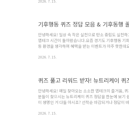
2026. 7. 15.
가독성 있게 정리해 드립니다. 주변에 휴가 나오는 군인이
매를 부탁해 보세요!📊 2026-2027 최신 PX 인기 화장품
분들이 원하시는 화장품을 빠르게 검색해 보실 수 있도
습니다. (P..
기후행동 퀴즈 정답 모음 & 기후동행 
안녕하세요! 일상 속 작은 실천으로 탄소 중립도 실천하
앱테크 시간이 돌아왔습니다.요즘 경기도 기후행동 기회
등 환경을 생각하며 혜택을 받는 이벤트가 아주 핫한데요
답들을 빠르게 모아왔습니다. 정답이 헷갈려 포인트 적립
2026. 7. 15.
르게 정답을 입력해 보세요!📌 기후행동 퀴즈 분야별 예
상 속 탄소 줄이기 실천 요령, 자원 순환, 에너지 절약 
롤+F(찾기)를 눌러 퀴즈 키워드를 입력하면 더 빠르게
키워드 (질문 유형)추천 정답번호퀴즈..
안녕하세요! 매일 찾아오는 소소한 앱테크의 즐거움, 퀴
분들이 찾으시는 뉴트리케이 퀴즈 정답을 한눈에 보기 
이 생명인 거 다들 아시죠? 선착순 마감되거나 정답이 
서 포인트 챙겨가세요!📌 뉴트리케이 퀴즈 정답 실시간
2026. 7. 15.
감히 생략하고 정답부터 바로 쏩니다! 문제의 핵심 키
세요.번호퀴즈 핵심 키워드 (질문 유형)추천 정답번호퀴
표 브랜드 초성ㅇㄴㅌㄹ51체지방 감소 원료카테킨2공