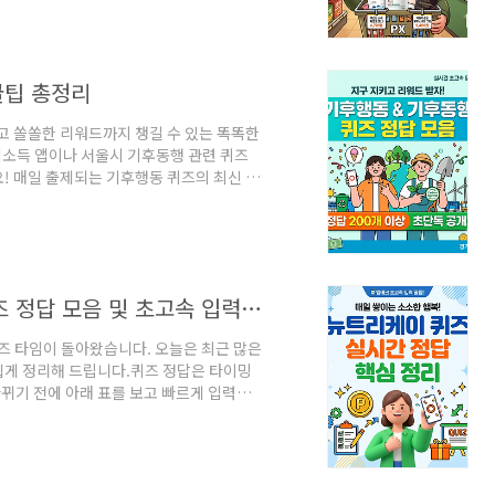
 있다면 이 글을 꼭 공유해 두고 대리 구
 종류 및 가격표 (Ctrl + F로 검색!)방문자
록 최신 가격을 카테고리별로 묶어 정리했
꿀팁 총정리
고 쏠쏠한 리워드까지 챙길 수 있는 똑똑한
소득 앱이나 서울시 기후동행 관련 퀴즈
! 매일 출제되는 기후행동 퀴즈의 최신 정
 기회를 놓치지 않도록, 아래 표를 보며 빠
상 및 추천 정답 표기후행동 퀴즈는 주로 일
등에 관한 기본 상식 위주로 출제됩니다. 컨트
 정답을 찾으실 수 있습니다!번호퀴즈 핵심
퀴즈 풀고 리워드 받자! 뉴트리케이 퀴즈 정답 모음 및 초고속 입력 꿀팁 총정리
즈 타임이 돌아왔습니다. 오늘은 최근 많은
쉽게 정리해 드립니다.퀴즈 정답은 타이밍
바뀌기 전에 아래 표를 보고 빠르게 입력해
 업데이트 표바쁜 현대인을 위해 서론은 과
워드를 확인하고 매칭되는 정답을 입력해 보
즈 핵심 키워드 (질문 유형)추천 정답1대
식 홈페이지 명칭뉴트리몰52간 건강 밀크