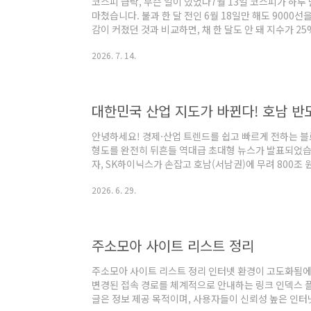
코스피 급락, 무슨 일이 있었나7월 13일 코스피가 하루 만
마쳤습니다. 불과 한 달 전인 6월 18일만 해도 9000선을
감이 커졌던 것과 비교하면, 채 한 달도 안 돼 지수가 25
번째 서킷브레이커가 발동될 정도로 매도세가 거셌습니다
2026. 7. 14.
지로 정리하고, 개인적인 생각과 함께 지금 같은 장에서
기해보겠습니다.코스피 무너진 이유 4가지1. SK하이닉스
미국 나스닥에 ADR 형태로 상장하며 첫날 공모가 대비
하지만 이 호재..
안녕하세요! 경제·산업 트렌드를 쉽고 빠르게 전하는 
형도를 완전히 뒤흔들 역대급 초대형 뉴스가 발표되었습
자, SK하이닉스가 손잡고 호남(서남권)에 무려 800조 
성하기로 공식화했습니다.수도권에 집중되어 있던 반도체
2026. 6. 29.
장되는 것인데요. 이번 발표의 핵심 내용과 지역 사회의
쏙 정리해 드립니다!1. '800조 호남 반도체 클러스터' 
에서 열린 '대한민국 대도약 3대 메가프로젝트 국민보고
되었습니다.가장 눈에 띄는 점은 메모리 전..
주소모아 사이트 리스트 정리
주소모아 사이트 리스트 정리 인터넷 환경이 고도화됨에
변경된 접속 경로를 체계적으로 안내하는 링크 인덱스 
글은 정보 제공 목적이며, 사용자들이 신뢰성 높은 인터