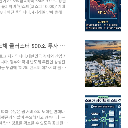
에 8.95% 급락하며 6806.93으로 장을
 돌파하며 '만스피(코스피 10000)' 기대
%나 빠진 셈입니다. 4거래일 만에 올해 7
.오늘은 이번 코스피 붕괴의 원인을 4가
 개인 투자자가 취할 수 있는 대비책을 이야
 ADR 상장 후 '재료 소멸'SK하이닉스가
 13% 넘게 오르는 흥행을 기록했습니다.
대한민국 산업 지도가 바뀐다! 호남 반도체 클러스터 800조 투자 공식화 총정리
블로그 지기입니다.대한민국 경제와 산업 지
니다. 정부와 국내 반도체 투톱인 삼성전
원을 투입해 '제2의 반도체 메가시티'를 조
 전공정 생산 라인이 드디어 호남으로 확
 반응, 그리고 앞으로의 전망까지 핵심만 쏙
핵심 내용2026년 6월 29일 청와대 영빈관
회'에서 이 같은 초대형 투자 계획이 확정
 따라 수많은 웹 서비스의 도메인 변화나
플랫폼의 역할이 중요해지고 있습니다. 본
넷 탐색 경로를 확보할 수 있도록 공인된 북