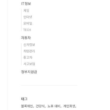
IT정보
게임
인터넷
모바일
TECH
자동차
신차정보
차량관리
중고차
사고보험
정부지원금
태그
블록체인
건강식
노후 대비
개인회생