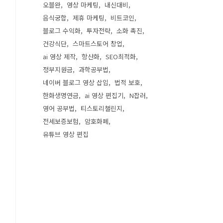
오블완
영상 마케팅
내신대비
음식궁합
제휴 마케팅
비트코인
블로그 수익화
투자전략
소화 촉진
건강식단
스마트스토어 창업
ai 영상 제작
항산화
SEO최적화
정부지원금
과학공부법
네이버 블로그 영상 삽입
법적 보호
한화생명연금
ai 영상 편집기
N잡러
영어 공부법
티스토리챌린지
전세보증보험
암호화폐
유튜브 영상 편집