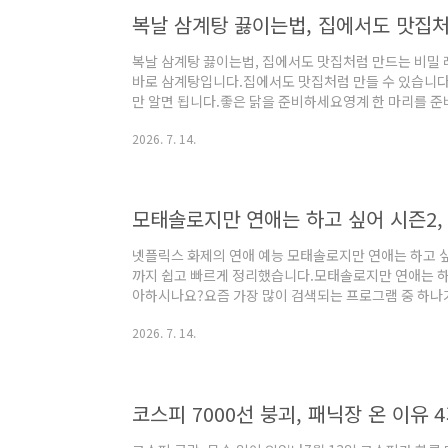
씨슬 성분실리마린3하루 권장 섭취량 (숫자)10053식후 
복날 삼계탕 끓이는법, 집에서도 맛집
복날 삼계탕 끓이는법, 집에서도 맛집처럼 만드는 비밀
바로 삼계탕입니다.집에서도 맛집처럼 만들 수 있습니다
만 알면 됩니다.좋은 닭을 준비하세요영계 한 마리를 
듭니다.찬물에 한 번 헹궈주면 더욱 깔끔합니다.속 재
2026. 7. 14.
요.마늘은 넉넉하게 넣습니다.대추와 인삼도 함께 넣으
어도 좋습니다.국물이 진해지는 비밀대파와 양파를 함께
줄어듭니다.센 불에서 끓인 뒤 약불로 천천히 익혀주세요
다.더 맛있게 먹는 팁소금과 후추는 따로 곁들입니다.기호
모태솔로지만 연애는 하고 싶어 시즌2,
넷플릭스 화제의 연애 예능 모태솔로지만 연애는 하고 싶어
까지 쉽고 빠르게 정리했습니다.모태솔로지만 연애는 하고
아하시나요?요즘 가장 많이 검색되는 프로그램 중 하나
즌2입니다.시즌1은 풋풋하고 솔직한 모습으로 큰 사랑
2026. 7. 14.
니다.출연자들의 감정 표현도 훨씬 적극적입니다.그래서
기본 정보항목내용프로그램모태솔로지만 연애는 하고 싶
스장르연애 리얼리티시즌2에서 달라진 점💕 더 솔직해
않습니다.좋아하는 사람에게 먼저 다가가는 모습도 자주 볼
코스피 7000선 붕괴, 패닉장 온 이유