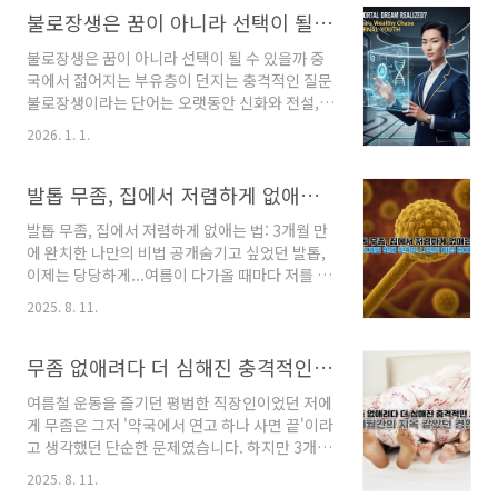
비기능사 (필수 수준)자동차정비산업기사 (가산
려해야 할 요소를 분석적으로 살펴봅니다.한눈에
불로장생은 꿈이 아니라 선택이 될 수 있을까 중국에서 젊어지는 부유층
점)자동차 전기·전자 이해관련 학과 졸업 시 유리
보기시나리오주요 변화영향 대상주한미군 철수
2. BM..
불로장생은 꿈이 아니라 선택이 될 수 있을까 중
안보 공백, 방위비 증가국방·방산 산업경제 협력
국에서 젊어지는 부유층이 던지는 충격적인 질문
약화무역 구조 재편수출 기업외교 균형 전략 전
불로장생이라는 단어는 오랫동안 신화와 전설,
환다자 외교 확대외교·통상 정책1. 한미동맹 붕
그리고 황제들의 광기 어린 욕망 속에만 존재해
괴 시나리오: 주한미군 철수한미동맹 붕괴 시나
2026. 1. 1.
왔습니다. 진시황의 불로초 탐색부터 도교 연단
리오가 현실화되어 주한미군이 철수할 경우, 단
술, 연금술사의 실험에 이르기까지 인류는 늙지
기적으로는 안보 불확실성이 확대될 수 있습니
않고 죽지 않는 삶을 갈망해 왔습니다. 하지만 현
발톱 무좀, 집에서 저렴하게 없애는 법
다. 한국은 자체 방위력 강화에 더 많은 예산을 투
대에 들어서 이 개념은 더 이상 허황된 상상이 아
입해야 하며, 군 구조 개..
발톱 무좀, 집에서 저렴하게 없애는 법: 3개월 만
니라 과학과 자본, 기술이 결합된 현실적인 논의
에 완치한 나만의 비법 공개숨기고 싶었던 발톱,
주제가 되었습니다. 특히 중국에서 급속도로 성
이제는 당당하게...여름이 다가올 때마다 저를 괴
장한 젊은 부유층을 중심으로 불로장생 혹은 역
롭히던 것이 하나 있었습니다. 바로 발톱 무좀이
노화에 대한 투자가 폭발적으로 증가하고 있다는
2025. 8. 11.
었죠. 샌들을 신고 싶어도, 수영장에 가고 싶어도
점은 매우 상징적입니다.이 글은 단순히 오래 사
항상 발가락을 숨겨야 했던 그 답답함을 잘 기억
는 방법을 나열하는 글이 아닙니다. 왜 지금 중국
합니다.3년 전 여름, 친구들과 부산 해운대에 놀
무좀 없애려다 더 심해진 충격적인 사례 - 3개월간의 지옥 같았던 경험담
의 부유한 젊은 세대가 불로장생에 집착하는지,
러 갔을 때였습니다. 모두 신나게 바다로 뛰어가
그것이 과연 실현..
여름철 운동을 즐기던 평범한 직장인이었던 저에
는데 저만 운동화를 벗지 못하고 망설이고 있었
게 무좀은 그저 '약국에서 연고 하나 사면 끝'이라
죠. "왜 안 벗어?" 친구가 묻자 "발가락이 좀..."
고 생각했던 단순한 문제였습니다. 하지만 3개월
하며 얼버무릴 수밖에 없었습니다.그때 느꼈습니
후, 저는 피부과 응급실까지 가게 되는 상황에 처
다. 이제 더 이상 미룰 수 없다고요. 병원에 가기
2025. 8. 11.
하게 되었죠.무좀 때문에 고생하고 계신 분들께
엔 비용 부담이 컸고, 시간도 여의치 않았습니다.