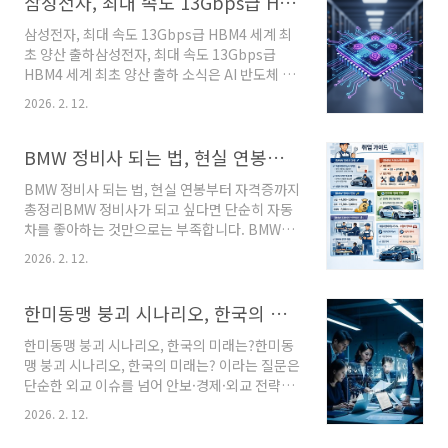
삼성전자, 최대 속도 13Gbps급 HBM4 세계 최초 양산 출하
객관적으로 분석하여 안내합니다. 전국 후방카메
삼성전자, 최대 속도 13Gbps급 HBM4 세계 최
라 위치 및 주요 권역 요약 💡 한눈에 보는 핵심
초 양산 출하삼성전자, 최대 속도 13Gbps급
요약 권역 구분 주요 설치 지점 특징 집중 관리 대
HBM4 세계 최초 양산 출하 소식은 AI 반도체 시
상 ..
장의 흐름을 가늠할 수 있는 중요한 이슈입니다.
2026. 2. 12.
고대역폭 메모리(HBM)는 인공지능 가속기와 데
이터센터의 핵심 부품으로, 성능 경쟁이 치열한
분야입니다. 본 글은 정보 제공 목적이며, 기술적
BMW 정비사 되는 법, 현실 연봉부터 자격증까지 총정리
의미와 시장 파급력을 정리해보았습니다.한눈에
BMW 정비사 되는 법, 현실 연봉부터 자격증까지
보기항목주요 기능추천 대상HBM4 성능최대
총정리BMW 정비사가 되고 싶다면 단순히 자동
13Gbps급 속도 구현AI·HPC 기업양산 체계차세
차를 좋아하는 것만으로는 부족합니다. BMW는
대 공정 기반 수율 안정화반도체 투자자시장 영
일반 국산차와 달리 전자제어 시스템과 진단 기
향AI 메모리 경쟁 심화산업 분석 관심자1. 삼성전
2026. 2. 12.
술 비중이 매우 높은 브랜드입니다. 이 글에서는
자, 최대 속도 13Gbps급 HBM4 세계 최초 양산
BMW 정비사가 되기 위한 자격, 준비 과정, 현실
출하 의미삼성전자, 최대 속도 13Gbps급
연봉, 그리고 공식 루트까지 구체적으로 정리해
한미동맹 붕괴 시나리오, 한국의 미래는?
HBM4 세계 최초 양산 출하는 단..
드립니다.1. BMW 정비사가 되기 위한 기본 자격
한미동맹 붕괴 시나리오, 한국의 미래는?한미동
가장 기본이 되는 것은 자동차정비기능사 자격증
맹 붕괴 시나리오, 한국의 미래는? 이라는 질문은
입니다. 수입차 정비를 목표로 한다면 산업기사
단순한 외교 이슈를 넘어 안보·경제·외교 전략
이상 자격증이 있으면 유리합니다. BMW는 특히
전반을 포함하는 복합적인 주제입니다. 본 글은
전장 시스템 이해도를 중요하게 보기 때문에 전
2026. 2. 12.
정보 제공을 목적으로 작성되었습니다. 다양한
기·전자 기초 지식이 매우 중요합니다.자동차정
가능성을 정리하고, 각각의 상황에서 한국이 고