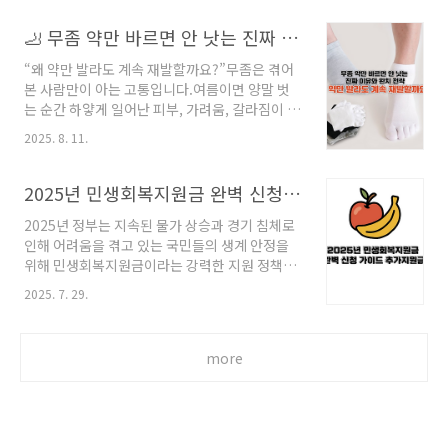
제 실패담을 통해 올바른 치료법을 알려드리고자
그래서 집에서 할 수 있는 방법들을 하나씩 찾아
합니다.시작은 작은 가려움이었다첫 증상 발견
🦶 무좀 약만 바르면 안 낫는 진짜 이유와 완치 전략
보고 실행에 옮겼죠.놀랍게도 3개월..
2023년 7월, 무더운 여름날이었습니다. 헬스장
“왜 약만 발라도 계속 재발할까요?”무좀은 겪어
을 다닌 지 3개월째, 새로 산 운동화가 조금 작았
본 사람만이 아는 고통입니다.여름이면 양말 벗
지만 아까워서 계속 신고 있었어요. 어느 날 샤워
는 순간 하얗게 일어난 피부, 가려움, 갈라짐이 부
후 발가락 사이가 살짝 가렵다는 걸 느꼈습니
끄럽기도 하고,심하면 물집과 통증 때문에 걷는
다."설마 무좀?"거울을 보니 네 번째와 다섯 번째
2025. 8. 11.
것조차 힘들죠.저도 예전에 ‘약만 바르면 금방 나
발가락 사이에 하얀 각질이 일어나 있었고, 살짝
을 거야’라는 생각으로 치료를 시작했는데,결국
빨갛게 되어 있었습니다. 인터넷 검색 결과 전형
몇 달 뒤 재발했습니다.그때 깨달았습니다.무좀
2025년 민생회복지원금 완벽 신청 가이드 💰 추가지원금
적인 무좀 초기 증상이었죠.첫 번째 실수: 자가..
은 ‘약’만의 문제가 아니라, 생활습관·환경·내부
2025년 정부는 지속된 물가 상승과 경기 침체로
건강까지 함께 봐야 완치가 가능하다. 🧍‍♂️ 경험담
인해 어려움을 겪고 있는 국민들의 생계 안정을
– “3개월 발랐는데 왜 또 생기죠?”저는 한여름
위해 민생회복지원금이라는 강력한 지원 정책을
회사에서 매일 양말과 구두를 신고 9시간 이상 근
시행합니다. 이번 정책은 단순히 일시적인 지원
무했습니다.퇴근 후에는 바로 샤워하면서 무좀
2025. 7. 29.
을 넘어, 국민들의 일상 회복과 지역 경제 활성화
약을 발랐죠.3개월 동안 꾸준히 바르고 나니 증상
에 이바지하는 것을 목표로 하고 있습니다. 특히
이 사라졌습니다.그런데… 겨울을 지나 다음 해
신청 절차가 간소화되었고, 지급 속도가 빨라졌
여름이 되자,같은 부위에 다시 무좀이 올..
more
으며, 다양한 방식으로 받을 수 있어 많은 관심을
받고 있습니다. 본 가이드는 민생회복지원금의
기본 정보부터 신청 절차, 지급 방식, 주의사항,
추가 혜택 등 모든 내용을 전문적으로 정리하였
습니다. 바쁜 일상 속에서도 필요한 지원을 놓치